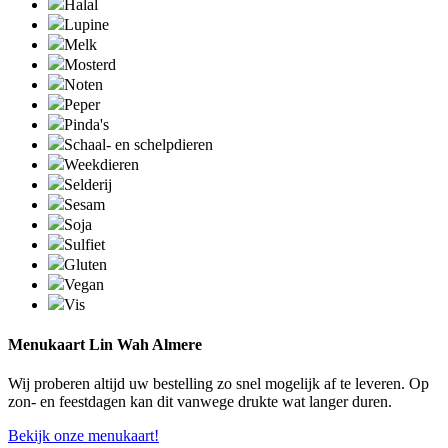
Halal
Lupine
Melk
Mosterd
Noten
Peper
Pinda's
Schaal- en schelpdieren
Weekdieren
Selderij
Sesam
Soja
Sulfiet
Gluten
Vegan
Vis
Menukaart Lin Wah Almere
Wij proberen altijd uw bestelling zo snel mogelijk af te leveren. Op
zon- en feestdagen kan dit vanwege drukte wat langer duren.
Bekijk onze menukaart!