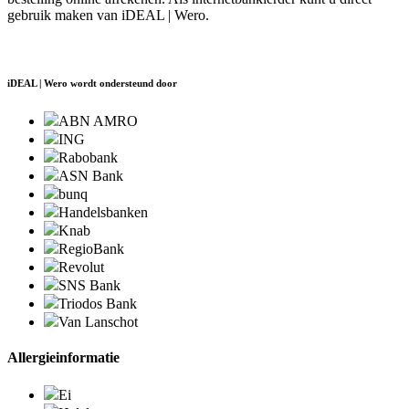
gebruik maken van iDEAL | Wero.
iDEAL | Wero wordt ondersteund door
ABN AMRO
ING
Rabobank
ASN Bank
bunq
Handelsbanken
Knab
RegioBank
Revolut
SNS Bank
Triodos Bank
Van Lanschot
Allergieinformatie
Ei