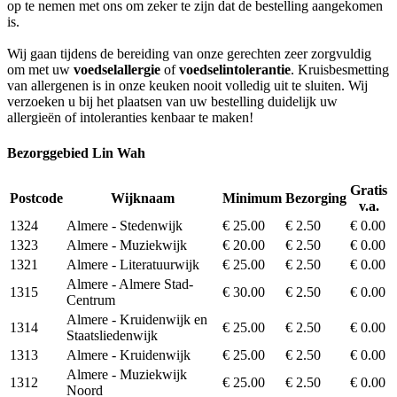
op te nemen met ons om zeker te zijn dat de bestelling aangekomen
is.
Wij gaan tijdens de bereiding van onze gerechten zeer zorgvuldig
om met uw
voedselallergie
of
voedselintolerantie
. Kruisbesmetting
van allergenen is in onze keuken nooit volledig uit te sluiten. Wij
verzoeken u bij het plaatsen van uw bestelling duidelijk uw
allergieën of intoleranties kenbaar te maken!
Bezorggebied Lin Wah
Gratis
Postcode
Wijknaam
Minimum
Bezorging
v.a.
1324
Almere - Stedenwijk
€ 25.00
€ 2.50
€ 0.00
1323
Almere - Muziekwijk
€ 20.00
€ 2.50
€ 0.00
1321
Almere - Literatuurwijk
€ 25.00
€ 2.50
€ 0.00
Almere - Almere Stad-
1315
€ 30.00
€ 2.50
€ 0.00
Centrum
Almere - Kruidenwijk en
1314
€ 25.00
€ 2.50
€ 0.00
Staatsliedenwijk
1313
Almere - Kruidenwijk
€ 25.00
€ 2.50
€ 0.00
Almere - Muziekwijk
1312
€ 25.00
€ 2.50
€ 0.00
Noord